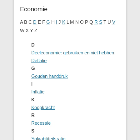
Economie
A B C
D
E F
G
H
I
J
K
L M N O P Q
R
S
T U
V
W X Y Z
D
Deeleconomie: gebruiken en niet hebben
Deflatie
G
Gouden handdruk
I
Inflatie
K
Koopkracht
R
Recessie
S
Solvabiliteitsratio