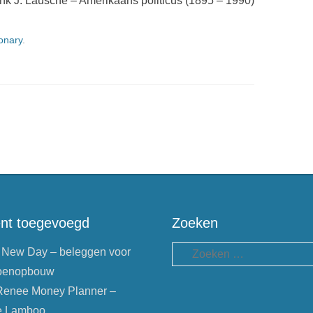
nk J. Lausche – Amerikaans politicus (1895 – 1990)
onary
.
nt toegevoegd
Zoeken
 New Day – beleggen voor
Zoeken
oenopbouw
Renee Money Planner –
e Lamboo