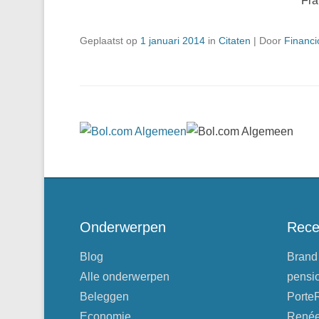
Fra
Geplaatst op
1 januari 2014
in
Citaten
|
Door
Financi
Onderwerpen
Rece
Blog
Brand
Alle onderwerpen
pensi
Beleggen
Porte
Economie
René