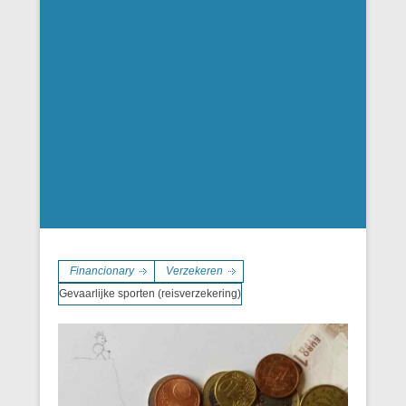
Financionary
Verzekeren
Gevaarlijke sporten (reisverzekering)