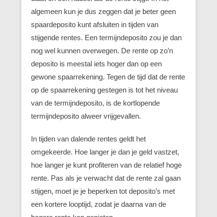
algemeen kun je dus zeggen dat je beter geen
spaardeposito kunt afsluiten in tijden van
stijgende rentes. Een termijndeposito zou je dan
nog wel kunnen overwegen. De rente op zo’n
deposito is meestal iets hoger dan op een
gewone spaarrekening. Tegen de tijd dat de rente
op de spaarrekening gestegen is tot het niveau
van de termijndeposito, is de kortlopende
termijndeposito alweer vrijgevallen.
In tijden van dalende rentes geldt het
omgekeerde. Hoe langer je dan je geld vastzet,
hoe langer je kunt profiteren van de relatief hoge
rente. Pas als je verwacht dat de rente zal gaan
stijgen, moet je je beperken tot deposito’s met
een kortere looptijd, zodat je daarna van de