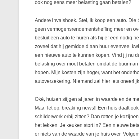
ook nog eens meer belasting gaan betalen?
Andere invalshoek. Stel, ik koop een auto. Die b
geen vermogensrendementsheffing meer en over
besluit een auto te huren als hij er een nodig heef
zoveel dat hij gemiddeld aan huur evenveel kwij
een nieuwe auto te kunnen kopen. Vind jij nu da
belasting over moet betalen omdat de buurman 
hopen. Mijn kosten zijn hoger, want het onderh
autoverzekering. Niemand zal hier iets oneerlijks
Oké, huizen stijgen al jaren in waarde en de m
Maar let op, breaking news!! Een huis daalt ook 
schilderwerk erbij zitten? Dan rotten je kozij
het lekken. Je keuken stort in? Een nieuwe betaa
er niets van de waarde van je huis over. Volge