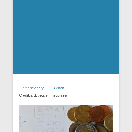
Financionary
Lenen
Creditcard: betalen met plastic