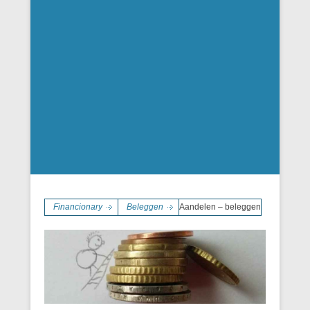
Financionary
Beleggen
Aandelen – beleggen