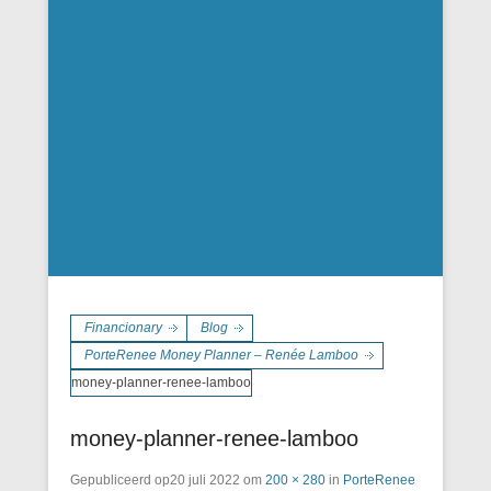
Financionary
Blog
PorteRenee Money Planner – Renée Lamboo
money-planner-renee-lamboo
money-planner-renee-lamboo
Gepubliceerd op
20 juli 2022
om
200 × 280
in
PorteRenee